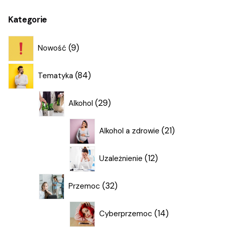
Kategorie
9
9
Nowość
produktów
84
84
Tematyka
produkty
29
29
Alkohol
produktów
21
21
Alkohol a zdrowie
produktów
12
12
Uzależnienie
produktów
32
32
Przemoc
produkty
14
14
Cyberprzemoc
produktów