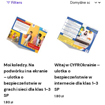
Filters
Moi koledzy. Na
Witaj w CYFROkrainie –
podwórku i na ekranie
ulotka o
– ulotka o
bezpieczeństwie w
bezpieczeństwie w
internecie dla klas 1-3
grach i sieci dla klas 1-3
SP
SP
1.80
zł
1.80
zł