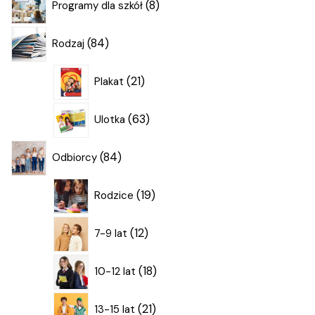
8
Programy dla szkół
produktów
84
84
Rodzaj
produkty
21
21
Plakat
produktów
63
63
Ulotka
produkty
84
84
Odbiorcy
produkty
19
19
Rodzice
produktów
12
12
7-9 lat
produktów
18
18
10-12 lat
produktów
21
21
13-15 lat