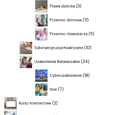
3
3
Prawa dziecka
produkty
11
11
Przemoc domowa
produktów
5
5
Przemoc rówieśnicza
produktów
10
10
Substancje psychoaktywne
produktów
24
24
Uzależnienia Behawioralne
produkty
18
18
Cyberuzależnienie
produktów
7
7
Inne
produktów
2
2
Kursy internetowe
produkty
8