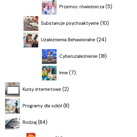
5
5
Przemoc rówieśnicza
produktów
10
10
Substancje psychoaktywne
produktów
24
24
Uzależnienia Behawioralne
produkty
18
18
Cyberuzależnienie
produktów
7
7
Inne
produktów
2
2
Kursy internetowe
produkty
8
8
Programy dla szkół
produktów
84
84
Rodzaj
produkty
21