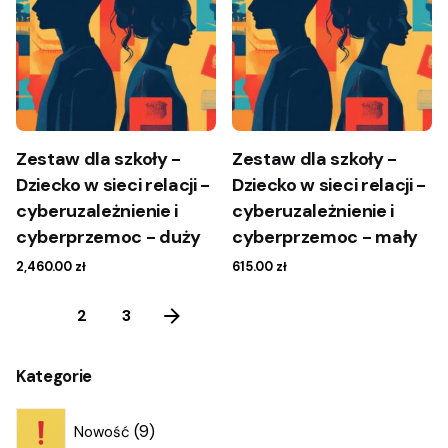
Zestaw dla szkoły -
Zestaw dla szkoły -
Dziecko w sieci relacji -
Dziecko w sieci relacji -
cyberuzależnienie i
cyberuzależnienie i
cyberprzemoc - duży
cyberprzemoc - mały
2,460.00
zł
615.00
zł
1
2
3
Kategorie
9
9
Nowość
produktów