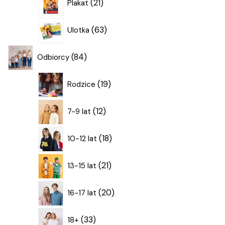
21
Plakat
produktów
63
63
Ulotka
produkty
84
84
Odbiorcy
produkty
19
19
Rodzice
produktów
12
12
7-9 lat
produktów
18
18
10-12 lat
produktów
21
21
13-15 lat
produktów
20
20
16-17 lat
produktów
33
33
18+