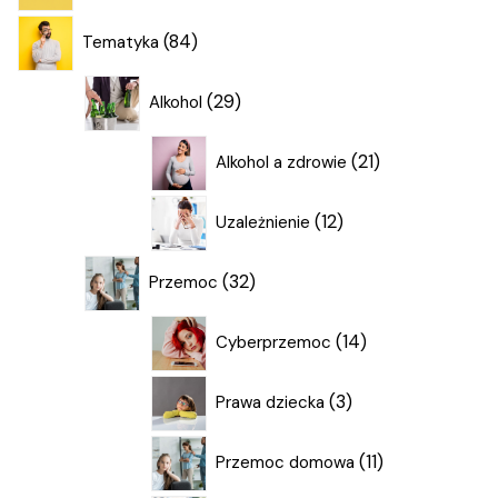
84
84
Tematyka
produkty
29
29
Alkohol
produktów
21
21
Alkohol a zdrowie
produktów
12
12
Uzależnienie
produktów
32
32
Przemoc
produkty
14
14
Cyberprzemoc
produktów
3
3
Prawa dziecka
produkty
11
11
Przemoc domowa
produktów