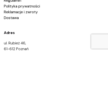
Regulamin
Polityka prywatności
Reklamacje i zwroty
Dostawa
Adres
ul. Rubież 46,
61-612 Poznań
Kontakt
Zadzwoń:
668 469 200
668 469 300
Napisz:
kontakt@eduprofilaktyka.pl
Newsletter