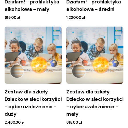
Działam! - profilaktyka
Działam! - profilaktyka
alkoholowa - mały
alkoholowa - średni
615.00
zł
1,230.00
zł
Zestaw dla szkoły -
Zestaw dla szkoły -
Dziecko w sieci korzyści
Dziecko w sieci korzyści
- cyberuzależnienie -
- cyberuzależnienie -
duży
mały
2,460.00
zł
615.00
zł