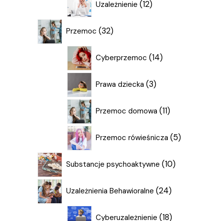
12
Uzależnienie
produktów
32
32
Przemoc
produkty
14
14
Cyberprzemoc
produktów
3
3
Prawa dziecka
produkty
11
11
Przemoc domowa
produktów
5
5
Przemoc rówieśnicza
produktów
10
10
Substancje psychoaktywne
produktów
24
24
Uzależnienia Behawioralne
produkty
18
18
Cyberuzależnienie