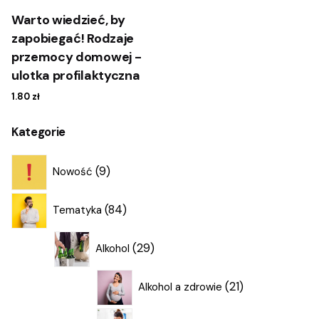
Warto wiedzieć, by
zapobiegać! Rodzaje
przemocy domowej -
ulotka profilaktyczna
1.80
zł
Kategorie
9
9
Nowość
produktów
84
84
Tematyka
produkty
29
29
Alkohol
produktów
21
21
Alkohol a zdrowie
produktów
12