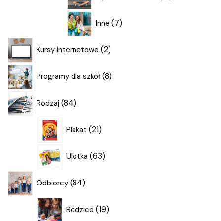
produktów
7
7
Inne
produktów
2
2
Kursy internetowe
produkty
8
8
Programy dla szkół
produktów
84
84
Rodzaj
produkty
21
21
Plakat
produktów
63
63
Ulotka
produkty
84
84
Odbiorcy
produkty
19
19
Rodzice
produktów