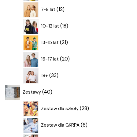
12
12
7-9 lat
produktów
18
18
10-12 lat
produktów
21
21
13-15 lat
produktów
20
20
16-17 lat
produktów
33
33
18+
produkty
40
40
Zestawy
produktów
28
28
Zestaw dla szkoły
produktów
6
6
Zestaw dla GKRPA
produktów