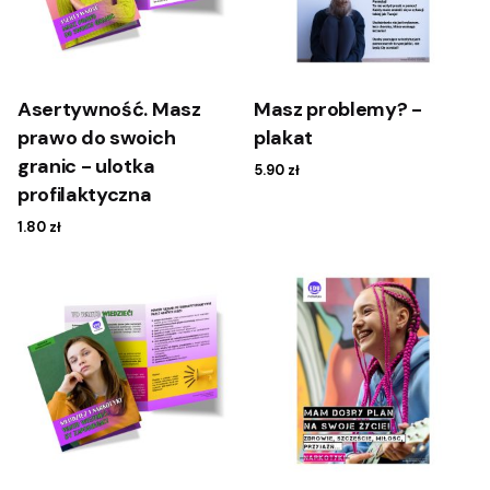
Asertywność. Masz
Masz problemy? -
prawo do swoich
plakat
granic - ulotka
5.90
zł
profilaktyczna
1.80
zł