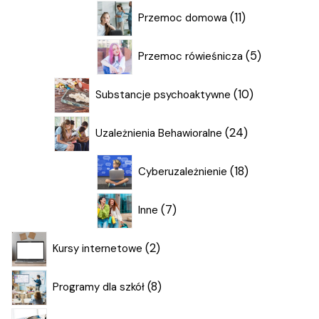
11
11
Przemoc domowa
produktów
5
5
Przemoc rówieśnicza
produktów
10
10
Substancje psychoaktywne
produktów
24
24
Uzależnienia Behawioralne
produkty
18
18
Cyberuzależnienie
produktów
7
7
Inne
produktów
2
2
Kursy internetowe
produkty
8
8
Programy dla szkół
produktów
84