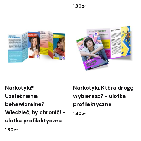
1.80
zł
Narkotyki?
Narkotyki. Która drogę
Uzależnienia
wybierasz? - ulotka
behawioralne?
profilaktyczna
Wiedzieć, by chronić! -
1.80
zł
ulotka profilaktyczna
1.80
zł