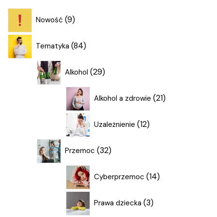
9
9
Nowość
produktów
84
84
Tematyka
produkty
29
29
Alkohol
produktów
21
21
Alkohol a zdrowie
produktów
12
12
Uzależnienie
produktów
32
32
Przemoc
produkty
14
14
Cyberprzemoc
produktów
3
3
Prawa dziecka
produkty