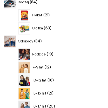
84
Rodzaj
produkty
21
21
Plakat
produktów
63
63
Ulotka
produkty
84
84
Odbiorcy
produkty
19
19
Rodzice
produktów
12
12
7-9 lat
produktów
18
18
10-12 lat
produktów
21
21
13-15 lat
produktów
20
20
16-17 lat