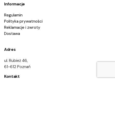
Informacje
Regulamin
Polityka prywatności
Reklamacje i zwroty
Dostawa
Adres
ul. Rubież 46,
61-612 Poznań
Kontakt
Zadzwoń:
668 469 200
668 469 300
Napisz:
kontakt@eduprofilaktyka.pl