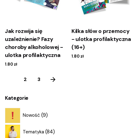
Jak rozwija się
Kilka słów o przemocy
uzależnienie? Fazy
- ulotka profilaktyczna
choroby alkoholowej -
(16+)
ulotka profilaktyczna
1.80
zł
1.80
zł
1
2
3
Kategorie
9
9
Nowość
produktów
84
84
Tematyka
produkty