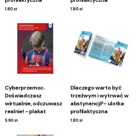
1.80
zł
1.80
zł
Cyberprzemoc.
Dlaczego warto być
Doświadczasz
trzeźwym i wytrwać w
wirtualnie, odczuwasz
abstynencji?- ulotka
realnie! - plakat
profilaktyczna
5.90
zł
1.80
zł