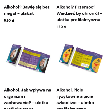
Alkohol? Bawię się bez
Alkohol? Przemoc?
niego! - plakat
Wiedzieć by chronić! -
ulotka profilaktyczna
5.90
zł
1.80
zł
Alkohol. Jak wpływa na
Alkohol. Picie
organizm i
ryzykowne a picie
zachowanie? - ulotka
szkodliwe - ulotka
profilaktyczna
profilaktyczna