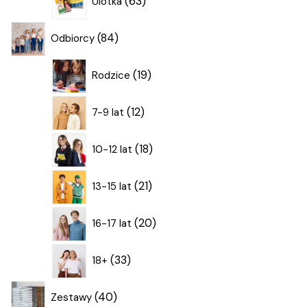
63
Ulotka
produkty
84
84
Odbiorcy
produkty
19
19
Rodzice
produktów
12
12
7-9 lat
produktów
18
18
10-12 lat
produktów
21
21
13-15 lat
produktów
20
20
16-17 lat
produktów
33
33
18+
produkty
40
40
Zestawy
produktów