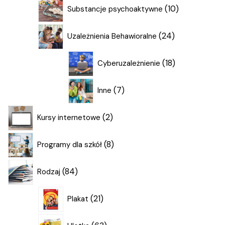
10
10
Substancje psychoaktywne
produktów
24
24
Uzależnienia Behawioralne
produkty
18
18
Cyberuzależnienie
produktów
7
7
Inne
produktów
2
2
Kursy internetowe
produkty
8
8
Programy dla szkół
produktów
84
84
Rodzaj
produkty
21
21
Plakat
produktów
63