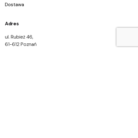
Dostawa
Adres
ul. Rubież 46,
61-612 Poznań
Kontakt
Zadzwoń:
668 469 200
668 469 300
Napisz:
kontakt@eduprofilaktyka.pl
Newsletter
Zapisz się