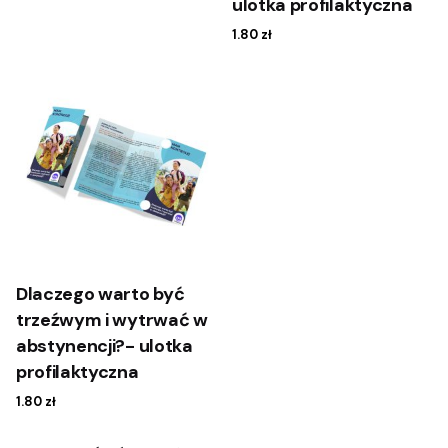
ulotka profilaktyczna
1.80
zł
Dlaczego warto być
trzeźwym i wytrwać w
abstynencji?- ulotka
profilaktyczna
1.80
zł