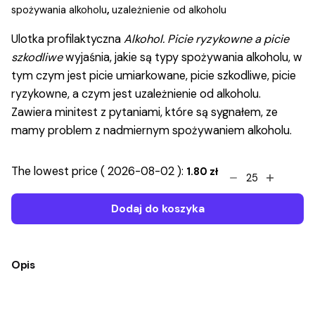
spożywania alkoholu
,
uzależnienie od alkoholu
Ulotka profilaktyczna
Alkohol. Picie ryzykowne a picie
szkodliwe
wyjaśnia, jakie są typy spożywania alkoholu, w
tym czym jest picie umiarkowane, picie szkodliwe, picie
ryzykowne, a czym jest uzależnienie od alkoholu.
Zawiera minitest z pytaniami, które są sygnałem, ze
mamy problem z nadmiernym spożywaniem alkoholu.
Alkohol.
The lowest price (
2026-08-02
):
1.80
zł
Picie
ryzykowne
Dodaj do koszyka
a
picie
szkodliwe
Opis
-
ulotka
profilaktyczna