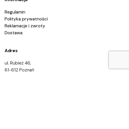
Regulamin
Polityka prywatności
Reklamacje i zwroty
Dostawa
1.80
zł
Adres
Dodaj do koszyka
ul. Rubież 46,
16-17 lat
18+
Alkohol
Alkohol a zdrowie
Ulotka
Uzale
61-612 Poznań
Kontakt
Zadzwoń:
668 469 200
668 469 300
Napisz:
kontakt@eduprofilaktyka.pl