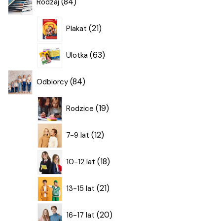
84
Rodzaj
produkty
21
21
Plakat
produktów
63
63
Ulotka
produkty
84
84
Odbiorcy
produkty
19
19
Rodzice
produktów
12
12
7-9 lat
produktów
18
18
10-12 lat
produktów
21
21
13-15 lat
produktów
20
20
16-17 lat