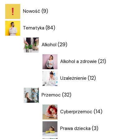
9
9
Nowość
produktów
84
84
Tematyka
produkty
29
29
Alkohol
produktów
21
21
Alkohol a zdrowie
produktów
12
12
Uzależnienie
produktów
32
32
Przemoc
produkty
14
14
Cyberprzemoc
produktów
3
3
Prawa dziecka
produkty