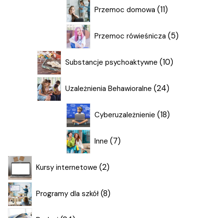
11
11
Przemoc domowa
produktów
5
5
Przemoc rówieśnicza
produktów
10
10
Substancje psychoaktywne
produktów
24
24
Uzależnienia Behawioralne
produkty
18
18
Cyberuzależnienie
produktów
7
7
Inne
produktów
2
2
Kursy internetowe
produkty
8
8
Programy dla szkół
produktów
84