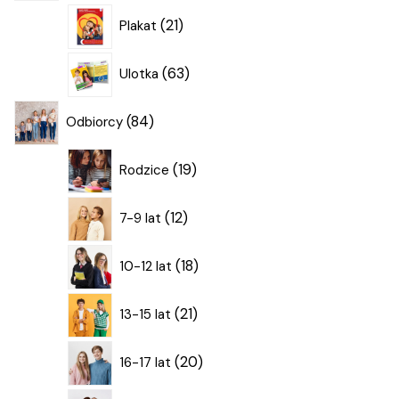
21
21
Plakat
produktów
63
63
Ulotka
produkty
84
84
Odbiorcy
produkty
19
19
Rodzice
produktów
12
12
7-9 lat
produktów
18
18
10-12 lat
produktów
21
21
13-15 lat
produktów
20
20
16-17 lat
produktów