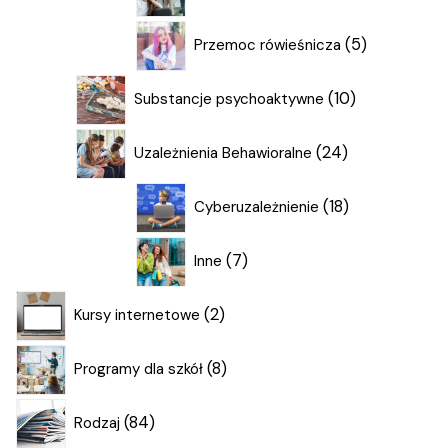
produktów
5
5
Przemoc rówieśnicza
produktów
10
10
Substancje psychoaktywne
produktów
24
24
Uzależnienia Behawioralne
produkty
18
18
Cyberuzależnienie
produktów
7
7
Inne
produktów
2
2
Kursy internetowe
produkty
8
8
Programy dla szkół
produktów
84
84
Rodzaj
produkty