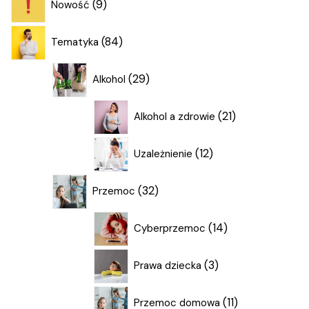
9
Nowość
produktów
84
84
Tematyka
produkty
29
29
Alkohol
produktów
21
21
Alkohol a zdrowie
produktów
12
12
Uzależnienie
produktów
32
32
Przemoc
produkty
14
14
Cyberprzemoc
produktów
3
3
Prawa dziecka
produkty
11
11
Przemoc domowa