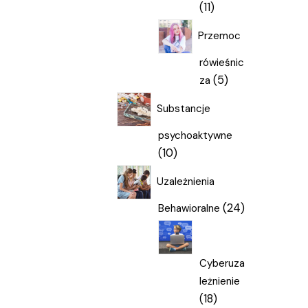
11
11
produktów
Przemoc
rówieśnic
5
5
za
produktów
Substancje
psychoaktywne
10
10
produktów
Uzależnienia
24
24
Behawioralne
produkty
Cyberuza
leżnienie
18
18