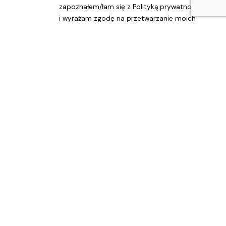
zapoznałem/łam się z
Polityką prywatności
i wyrażam zgodę na przetwarzanie moich
danych osobowych na potrzeby zapisu na
Newsletter.
pl
Realizacja Investnet