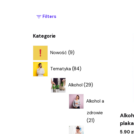
Filters
Kategorie
9
9
Nowość
produktów
84
84
Tematyka
produkty
29
29
Alkohol
produktów
Alkohol a
zdrowie
Alkoh
21
21
plaka
produktów
5.90
z