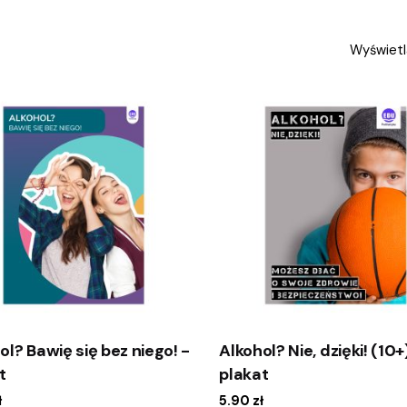
Wyświetl
ol? Bawię się bez niego! -
Alkohol? Nie, dzięki! (10+
t
plakat
ł
5.90
zł