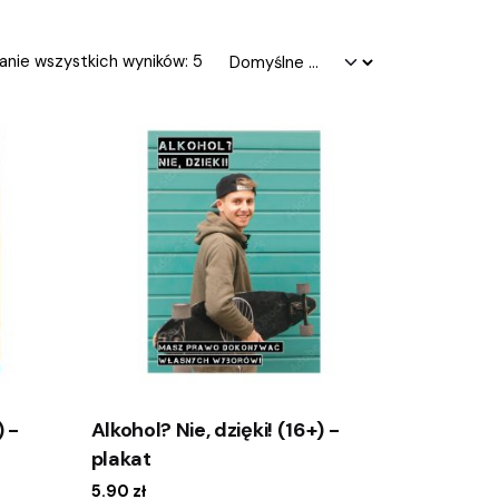
anie wszystkich wyników: 5
) -
Alkohol? Nie, dzięki! (16+) -
plakat
5.90
zł