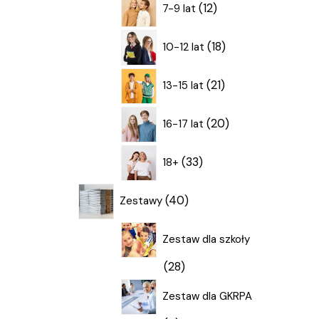
12
7-9 lat
produktów
18
18
10-12 lat
produktów
21
21
13-15 lat
produktów
20
20
16-17 lat
produktów
33
33
18+
produkty
40
40
Zestawy
produktów
Zestaw dla szkoły
28
28
produktów
Zestaw dla GKRPA