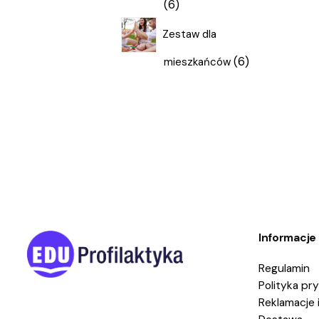
6
6
produktów
Zestaw dla
6
6
mieszkańców
produktów
Informacje
Regulamin
Polityka pr
Reklamacje 