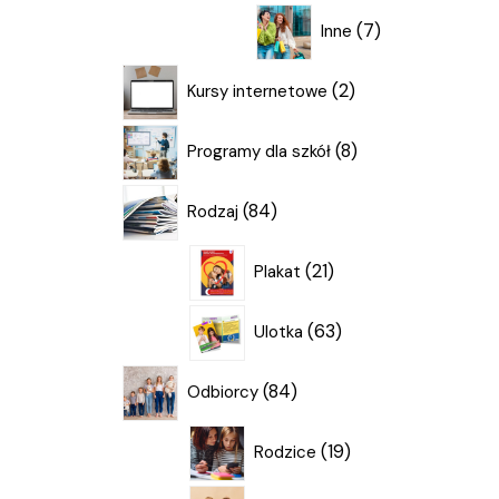
produktów
7
7
Inne
produktów
2
2
Kursy internetowe
produkty
8
8
Programy dla szkół
produktów
84
84
Rodzaj
produkty
21
21
Plakat
produktów
63
63
Ulotka
produkty
84
84
Odbiorcy
produkty
19
19
Rodzice
produktów
12