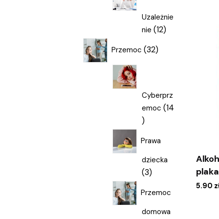
Uzależnie
12
12
nie
produktów
32
32
Przemoc
produkty
Cyberprz
14
emoc
14
produktów
Prawa
Alkoh
dziecka
plaka
3
3
produkty
5.90
z
Przemoc
domowa