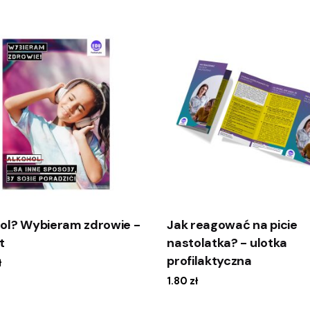
ol? Wybieram zdrowie -
Jak reagować na picie
t
nastolatka? - ulotka
profilaktyczna
ł
1.80
zł