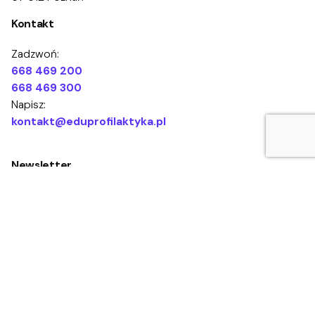
Kontakt
Zadzwoń:
668 469 200
668 469 300
Napisz:
kontakt@eduprofilaktyka.pl
Newsletter
Zapisz się
Akceptuję
Regulamin sklepu
i zapoznałem/łam się z
Polityką prywatności
i wyrażam zgodę na przetwarzanie
moich danych osobowych na potrzeby zapisu na Newsletter.