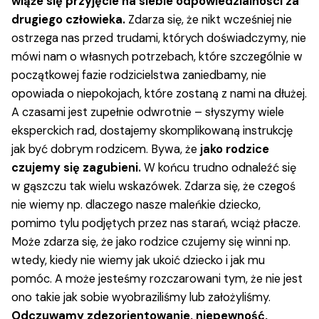
wiąże się przyjęcie na siebie odpowiedzialności za
drugiego człowieka.
Zdarza się, że nikt wcześniej nie
ostrzega nas przed trudami, których doświadczymy, nie
mówi nam o własnych potrzebach, które szczególnie w
początkowej fazie rodzicielstwa zaniedbamy, nie
opowiada o niepokojach, które zostaną z nami na dłużej.
A czasami jest zupełnie odwrotnie – słyszymy wiele
eksperckich rad, dostajemy skomplikowaną instrukcję
jak być dobrym rodzicem. Bywa, że
jako rodzice
czujemy się zagubieni.
W końcu trudno odnaleźć się
w gąszczu tak wielu wskazówek. Zdarza się, że czegoś
nie wiemy np. dlaczego nasze maleńkie dziecko,
pomimo tylu podjętych przez nas starań, wciąż płacze.
Może zdarza się, że jako rodzice czujemy się winni np.
wtedy, kiedy nie wiemy jak ukoić dziecko i jak mu
pomóc. A może jesteśmy rozczarowani tym, że nie jest
ono takie jak sobie wyobraziliśmy lub założyliśmy.
Odczuwamy zdezorientowanie, niepewność,