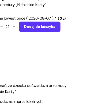
ocedury „Niebieskie Karty”.
e lowest price (
2026-08-07
):
1.80
zł
rzemoc
Dodaj do koszyka
omowa.
k
zpoznać?
k
eagować?
otka
ofilaktyczna
antity
poznać, że dziecko doświadcza przemocy
ie Karty”.
dczas imprez lokalnych.