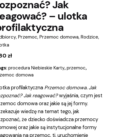
rozpoznać? Jak
reagować? – ulotka
profilaktyczna
dbiorcy
,
Przemoc
,
Przemoc domowa
,
Rodzice
,
otka
.80
zł
ags:
procedura Niebieskie Karty
,
przemoc
,
rzemoc domowa
otka profilaktyczna
Przemoc domowa. Jak
ozpoznać? Jak reagować?
wyjaśnia, czym jest
rzemoc domowa oraz jakie są jej formy.
zekazuje wiedzę na temat tego, jak
ozpoznać, że dziecko doświadcza przemocy
omowej oraz jakie są instytucjonalne formy
eagowania na przemoc, tj. uruchomienie