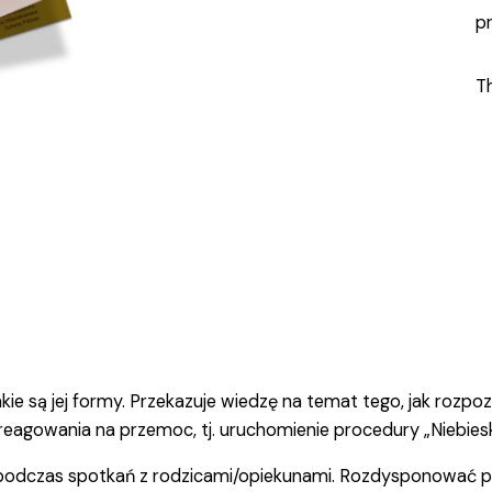
pr
Th
P
d
Ja
ro
Ja
r
-
ul
pr
qu
akie są jej formy. Przekazuje wiedzę na temat tego, jak roz
reagowania na przemoc, tj. uruchomienie procedury „Niebiesk
podczas spotkań z rodzicami/opiekunami. Rozdysponować po