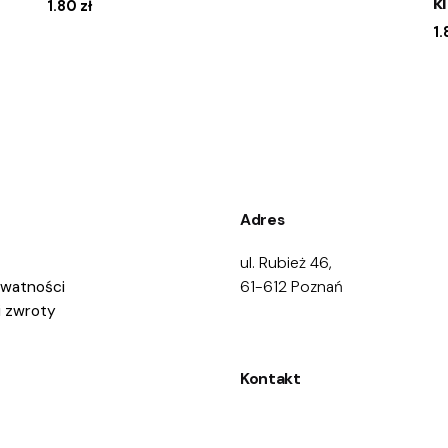
k
1.80
zł
1
Adres
ul. Rubież 46,
ywatności
61-612 Poznań
i zwroty
Kontakt
Zadzwoń:
668 469 200