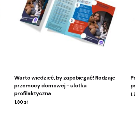
Warto wiedzieć, by zapobiegać! Rodzaje
P
przemocy domowej - ulotka
p
profilaktyczna
1
1.80
zł