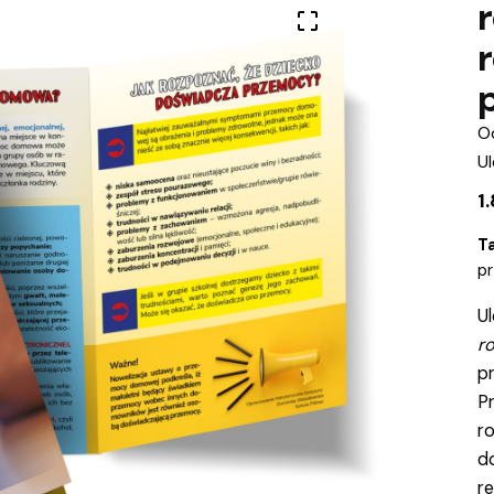
O
Ul
1
T
p
Ul
r
p
Pr
r
d
r