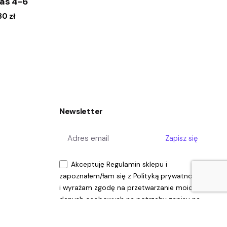
las 4-6
.80
zł
Newsletter
1.80
zł
Dodaj do koszyka
Zapisz się
Odbiorcy
Przemoc
Przemoc domowa
Rodzice
Ulotka
Akceptuję
Regulamin sklepu
i
zapoznałem/łam się z
Polityką prywatności
i wyrażam zgodę na przetwarzanie moich
danych osobowych na potrzeby zapisu na
Newsletter.