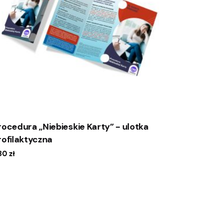
rocedura „Niebieskie Karty” - ulotka
rofilaktyczna
.80
zł