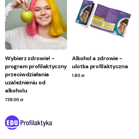
Oliwia Sprohs-Żylewicz
Wybierz zdrowie! -
Alkohol a zdrowie -
program profilaktyczny
ulotka profilaktyczna
przeciwdziałania
1.80
zł
uzależnieniu od
alkoholu
738.00
zł