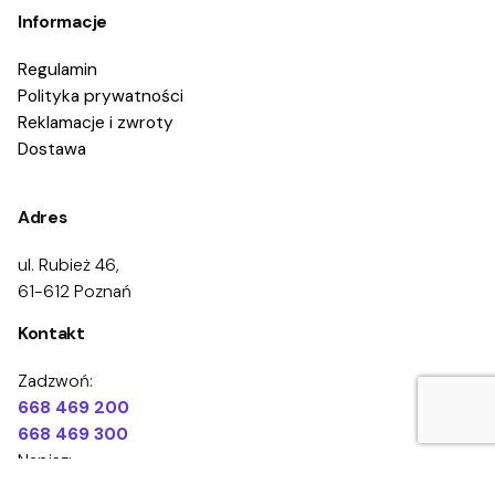
Informacje
Regulamin
Polityka prywatności
Reklamacje i zwroty
Dostawa
Adres
ul. Rubież 46,
61-612 Poznań
Kontakt
615.00
zł
Zadzwoń:
Dodaj do koszyka
668 469 200
Zestaw dla GKRPA
668 469 300
Napisz:
kontakt@eduprofilaktyka.pl