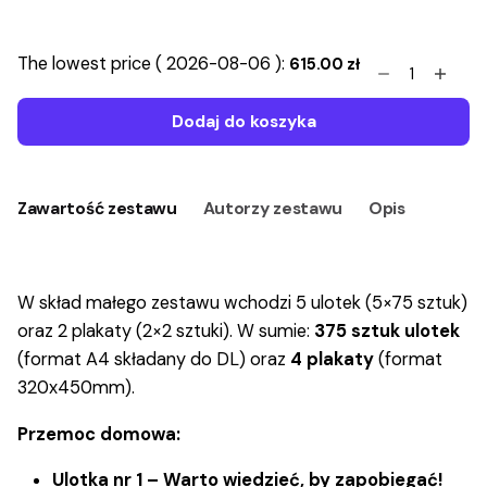
Zestaw
The lowest price (
2026-08-06
):
615.00
zł
dla
GKRPA
Dodaj do koszyka
-
zapobieganie
przemocy
Zawartość zestawu
Autorzy zestawu
Opis
-
mały
quantity
W skład małego zestawu wchodzi 5 ulotek (5×75 sztuk)
oraz 2 plakaty (2×2 sztuki). W sumie:
375 sztuk ulotek
(format A4 składany do DL) oraz
4 plakaty
(format
320x450mm).
Przemoc domowa:
Ulotka nr 1 – Warto wiedzieć, by zapobiegać!