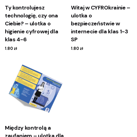
Ty kontrolujesz
Witaj w CYFROkrainie –
technologię, czy ona
ulotka o
Ciebie? – ulotka o
bezpieczeństwie w
higienie cyfrowej dla
internecie dla klas 1-3
klas 4-6
SP
1.80
zł
1.80
zł
Między kontrolą a
zaufaniem – ulotka dla