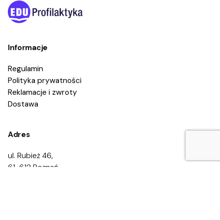
Informacje
Regulamin
Polityka prywatności
Reklamacje i zwroty
Dostawa
1.80
zł
Dodaj do koszyka
Adres
Cyberprzemoc
Cyberuzależnienie
Przemoc
Rodzic
ul. Rubież 46,
61-612 Poznań
Kontakt
Zadzwoń:
668 469 200