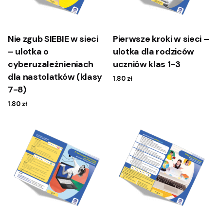
Nie zgub SIEBIE w sieci
Pierwsze kroki w sieci –
– ulotka o
ulotka dla rodziców
cyberuzależnieniach
uczniów klas 1-3
dla nastolatków (klasy
1.80
zł
7-8)
1.80
zł