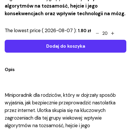
algorytmów na tożsamość, hejcie i jego
konsekwencjach oraz wpływie technologii na mózg.
Nie
The lowest price (
2026-08-07
):
1.80
zł
zgub
dziecka
Dodaj do koszyka
w
sieci
–
Opis
ulotka
dla
rodziców
nastolatków
Miniporadnik dla rodziców, który w dojrzały sposób
(klasy
wyjaśnia, jak bezpiecznie przeprowadzić nastolatka
7-
przez internet. Ulotka skupia się na kluczowych
8)
quantity
zagrożeniach dla tej grupy wiekowej: wpływie
algorytmów na tożsamość, hejcie i jego