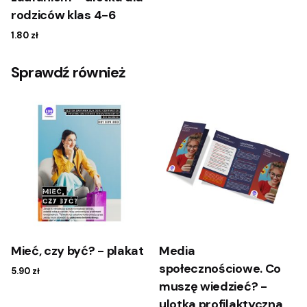
rodziców klas 4-6
1.80
zł
Sprawdź również
Mieć, czy być? - plakat
Media
społecznościowe. Co
5.90
zł
muszę wiedzieć? -
ulotka profilaktyczna