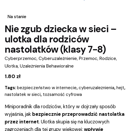
Na stanie
Nie zgub dziecka w sieci –
ulotka dla rodziców
nastolatków (klasy 7-8)
Cyberprzemoc
,
Cyberuzależnienie
,
Przemoc
,
Rodzice
,
Ulotka
,
Uzależnienia Behawioralne
1.80
zł
Tags:
bezpieczeństwo w internecie
,
cyberuzależnienia
,
hejt
,
nastolatek w sieci
,
tożsamość cyfrowa
Miniporadnik dla rodziców, który w dojrzały sposób
wyjaśnia, jak
bezpiecznie przeprowadzić nastolatka
przez internet
. Ulotka skupia się na kluczowych
zagrożeniach dla tej grupy wiekowej:
wpływie