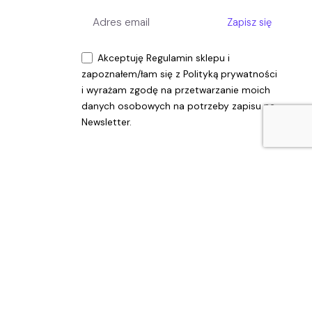
Zapisz się
1.80
zł
Akceptuję
Regulamin sklepu
i
Dodaj do koszyka
zapoznałem/łam się z
Polityką prywatności
i wyrażam zgodę na przetwarzanie moich
danych osobowych na potrzeby zapisu na
Cyberprzemoc
Odbiorcy
Przemoc
Rodzice
Ulotka
Newsletter.
pl
Realizacja Investnet