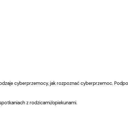
i
cy
Ja
ro
Ja
e
-
ul
pr
qu
 rodzaje cyberprzemocy, jak rozpoznać cyberprzemoc. Podpo
spotkaniach z rodzicami/opiekunami.