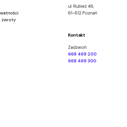
ul. Rubież 46,
ywatności
61-612 Poznań
i zwroty
Kontakt
Zadzwoń:
668 469 200
668 469 300
Napisz:
kontakt@eduprofilaktyka.