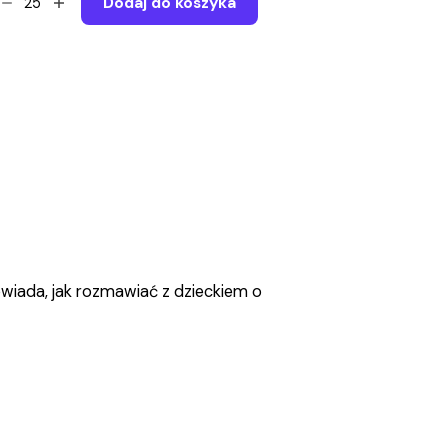
Dodaj do koszyka
berprzemoc.
k
zmawiać?
k
dukować?
otka
ofilaktyczna
antity
wiada, jak rozmawiać z dzieckiem o