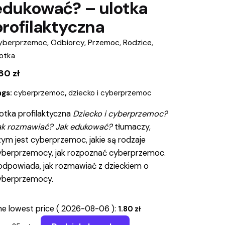
edukować? – ulotka
profilaktyczna
yberprzemoc
,
Odbiorcy
,
Przemoc
,
Rodzice
,
otka
.80
zł
ags:
cyberprzemoc
,
dziecko i cyberprzemoc
otka profilaktyczna
Dziecko i cyberprzemoc?
ak rozmawiać? Jak edukować?
tłumaczy,
ym jest cyberprzemoc, jakie są rodzaje
yberprzemocy, jak rozpoznać cyberprzemoc.
odpowiada, jak rozmawiać z dzieckiem o
yberprzemocy.
e lowest price (
2026-08-06
):
1.80
zł
iecko